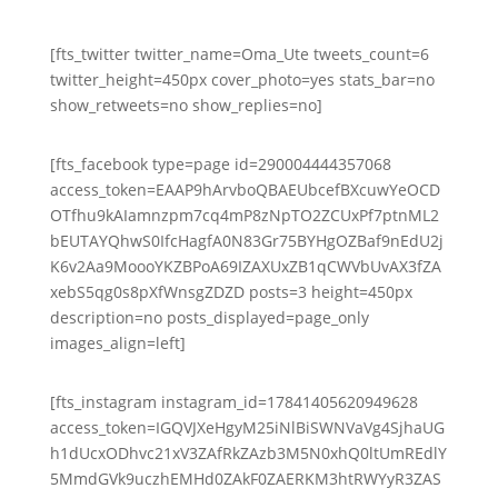
[fts_twitter twitter_name=Oma_Ute tweets_count=6
twitter_height=450px cover_photo=yes stats_bar=no
show_retweets=no show_replies=no]
[fts_facebook type=page id=290004444357068
access_token=EAAP9hArvboQBAEUbcefBXcuwYeOCD
OTfhu9kAIamnzpm7cq4mP8zNpTO2ZCUxPf7ptnML2
bEUTAYQhwS0IfcHagfA0N83Gr75BYHgOZBaf9nEdU2j
K6v2Aa9MoooYKZBPoA69IZAXUxZB1qCWVbUvAX3fZA
xebS5qg0s8pXfWnsgZDZD posts=3 height=450px
description=no posts_displayed=page_only
images_align=left]
[fts_instagram instagram_id=17841405620949628
access_token=IGQVJXeHgyM25iNlBiSWNVaVg4SjhaUG
h1dUcxODhvc21xV3ZAfRkZAzb3M5N0xhQ0ltUmREdlY
5MmdGVk9uczhEMHd0ZAkF0ZAERKM3htRWYyR3ZAS