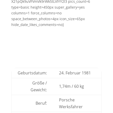
X21pQk9uVFVmVk9rWk5tLVlYY2l3 pics_count=6
type=basic height=450px super_gallery=yes
columns=1 force_columns=no
space_between_photos=4px icon_size=65px
hide_date_likes_comments=no]
Geburtsdatum:
24. Februar 1981
Größe /
1,74m / 60 kg
Gewicht:
Porsche
Beruf:
Werksfahrer