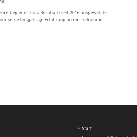
he.
rience begleitet Timo Bernhard seit 2016 ausgewählte
teur seine langjährige Erfahrung an die Teilnehmer
Start