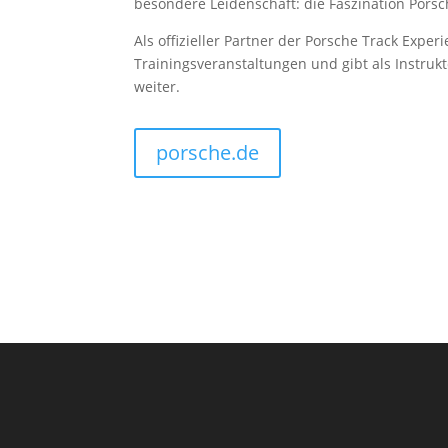
besondere Leidenschaft: die Faszination Porsc
Als offizieller Partner der Porsche Track Expe
Trainingsveranstaltungen und gibt als Instruk
weiter.
porsche.de