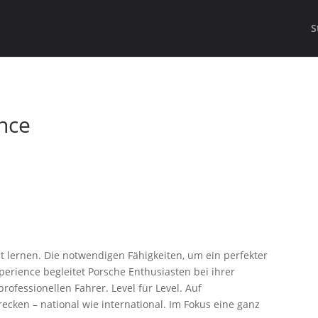
S
nce
ht lernen. Die notwendigen Fähigkeiten, um ein perfekter
perience begleitet Porsche Enthusiasten bei ihrer
ofessionellen Fahrer. Level für Level. Auf
cken – national wie international. Im Fokus eine ganz