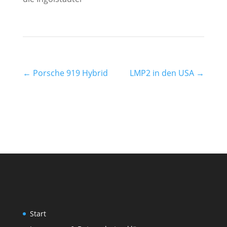
←
Porsche 919 Hybrid
LMP2 in den USA
→
Start