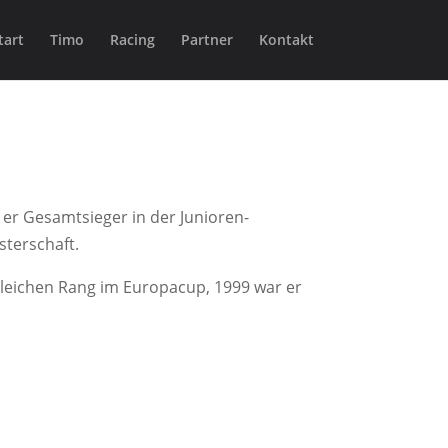
tart
Timo
Racing
Partner
Kontakt
e er Gesamtsieger in der Junioren-
sterschaft.
gleichen Rang im Europacup, 1999 war er